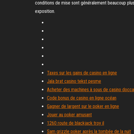
conditions de mise sont généralement beaucoup plus él
exposition.
Taxes sur les gains de casino en ligne
Jala brat casino tekst pesme
Acheter des machines à sous de casino docca
Code bonus de casino en ligne océan
Gagner de largent sur le poker en ligne
Jouer au poker amusant
1260 route de blackjack troy il
Sam grizzle poker après la tombée de la nuit