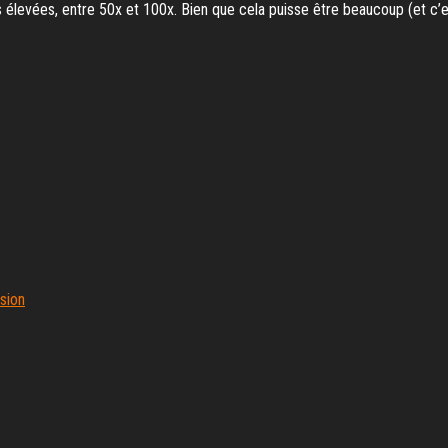
evées, entre 50x et 100x. Bien que cela puisse être beaucoup (et c’est 
sion