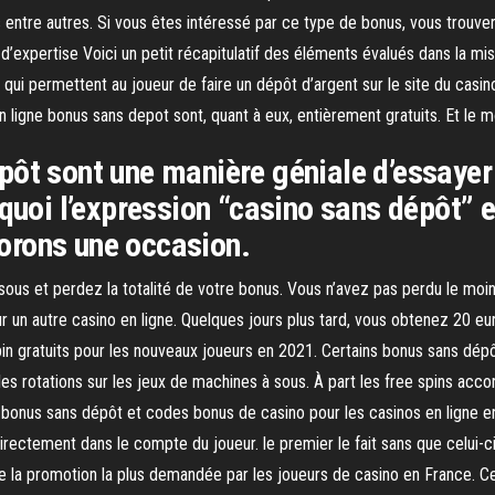
s entre autres. Si vous êtes intéressé par ce type de bonus, vous trouv
d’expertise Voici un petit récapitulatif des éléments évalués dans la mi
ui permettent au joueur de faire un dépôt d’argent sur le site du casino
 ligne bonus sans depot sont, quant à eux, entièrement gratuits. Et le moi
ôt sont une manière géniale d’essayer 
quoi l’expression “casino sans dépôt” e
orons une occasion.
sous et perdez la totalité de votre bonus. Vous n’avez pas perdu le mo
r un autre casino en ligne. Quelques jours plus tard, vous obtenez 20 eu
n gratuits pour les nouveaux joueurs en 2021. Certains bonus sans dépô
es rotations sur les jeux de machines à sous. À part les free spins accordé
s bonus sans dépôt et codes bonus de casino pour les casinos en ligne
directement dans le compte du joueur. le premier le fait sans que celui-c
e la promotion la plus demandée par les joueurs de casino en France. C