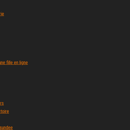
rie
e fille en ligne
urs
toire
ssundee