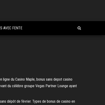
ES AVEC FENTE
n ligne du Casino Maple, bonus sans depot casino
elevant du célèbre groupe Vegas Partner Lounge ayant
sans dépôt de février. Types de bonus de casino en