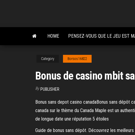
Skip
to
the
content
HOME
PENSEZ-VOUS QUE LE JEU EST M
Category
Borsos16822
Bonus de casino mbit s
By
PUBLISHER
Bonus sans depot casino canadaBonus sans dépôt casi
canada sur le thème du Canada Maple est un authenti
de longue date une réputation 5 étoiles
Guide de bonus sans dépôt. Découvrez les meilleurs 