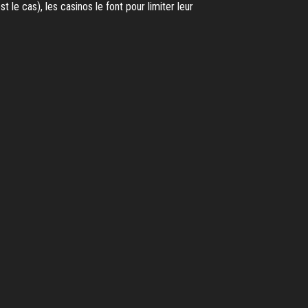
le cas), les casinos le font pour limiter leur